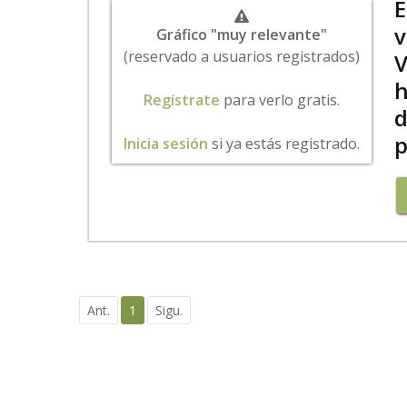
E
v
Gráfico "muy relevante"
(reservado a usuarios registrados)
V
h
Regístrate
para verlo gratis.
d
p
Inicia sesión
si ya estás registrado.
Ant.
1
Sigu.