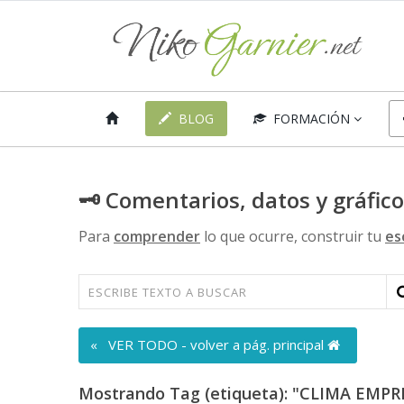
BLOG
FORMACIÓN
🗝 Comentarios, datos y gráfic
Para
comprender
lo que ocurre, construir tu
es
« VER TODO - volver a pág. principal
Mostrando Tag (etiqueta): "CLIMA EMPR