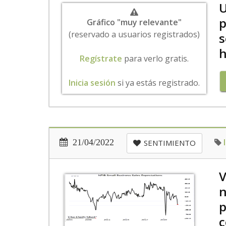
U
p
Gráfico "muy relevante"
(reservado a usuarios registrados)
s
h
Regístrate
para verlo gratis.
Inicia sesión
si ya estás registrado.
21/04/2022
SENTIMIENTO
V
n
p
c