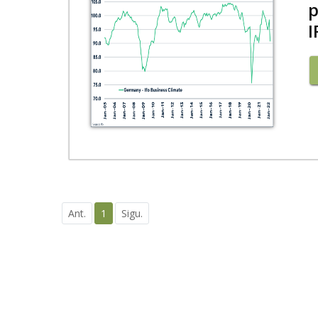
p
I
Ant.
1
Sigu.