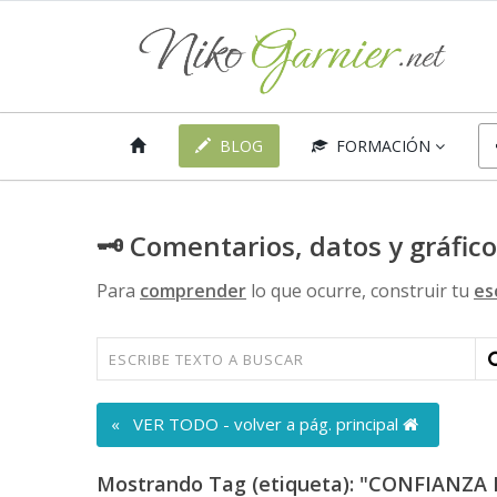
BLOG
FORMACIÓN
🗝 Comentarios, datos y gráfic
Para
comprender
lo que ocurre, construir tu
es
« VER TODO - volver a pág. principal
Mostrando Tag (etiqueta): "CONFIANZ