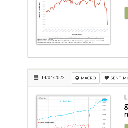
14/04/2022
MACRO
SENTIM
L
g
m