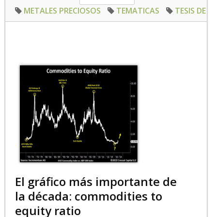
METALES PRECIOSOS
TEMATICAS
TESIS DE I
El gráfico más importante de
la década: commodities to
equity ratio