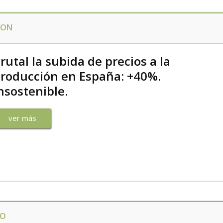
ION
rutal la subida de precios a la
roducción en España: +40%.
nsostenible.
ver más
RO