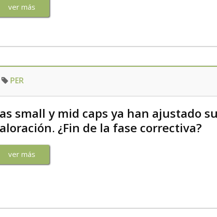
ver más
PER
as small y mid caps ya han ajustado s
aloración. ¿Fin de la fase correctiva?
ver más